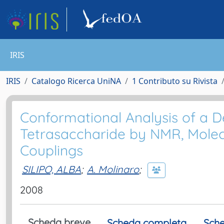
IRIS
IRIS
Catalogo Ricerca UniNA
1 Contributo su Rivista
Conformational Analysis of a D
Tetrasaccharide by NMR, Molec
Couplings
SILIPO, ALBA
;
A. Molinaro
;
2008
Scheda breve
Scheda completa
Sche