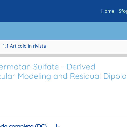
Home
Sfo
1.1 Articolo in rivista
ermatan Sulfate - Derived
ular Modeling and Residual Dipola
da completa (DC)