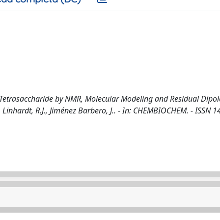
 Tetrasaccharide by NMR, Molecular Modeling and Residual Dipol
A., Linhardt, R.J., Jiménez Barbero, J.. - In: CHEMBIOCHEM. - ISSN 1