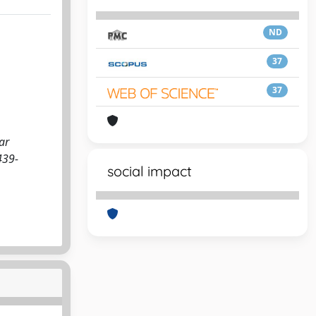
ND
37
37
ar
439-
social impact