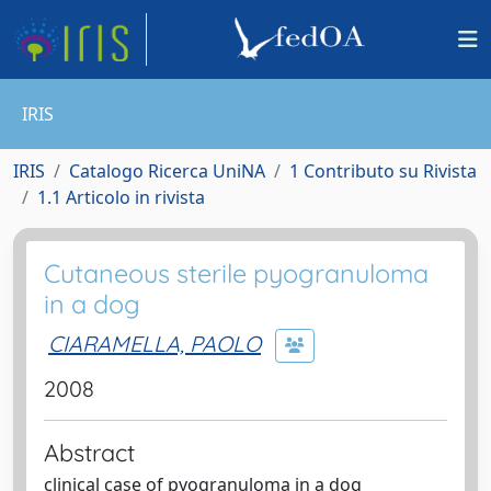
IRIS
IRIS
Catalogo Ricerca UniNA
1 Contributo su Rivista
1.1 Articolo in rivista
Cutaneous sterile pyogranuloma
in a dog
CIARAMELLA, PAOLO
2008
Abstract
clinical case of pyogranuloma in a dog