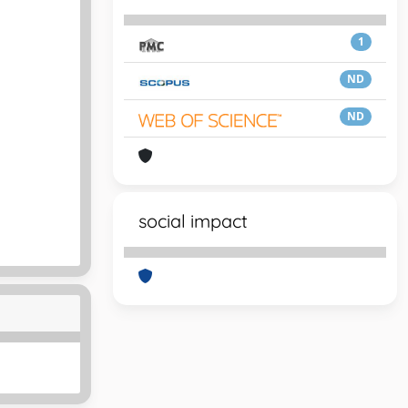
1
ND
ND
social impact