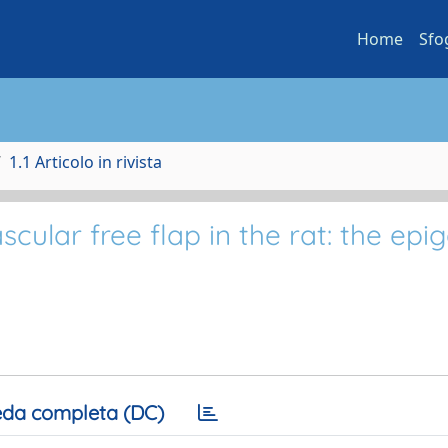
Home
Sfo
1.1 Articolo in rivista
ular free flap in the rat: the epig
da completa (DC)