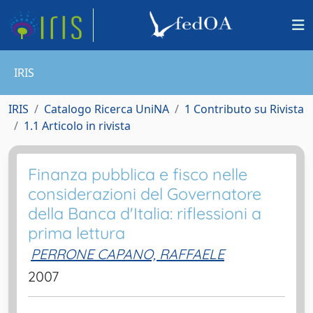
IRIS
IRIS
Catalogo Ricerca UniNA
1 Contributo su Rivista
1.1 Articolo in rivista
Finanza pubblica e fisco nelle
considerazioni del Governatore
della Banca d'Italia: riflessioni a
prima lettura
PERRONE CAPANO, RAFFAELE
2007