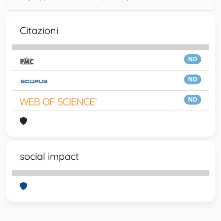
Citazioni
ND
ND
ND
social impact