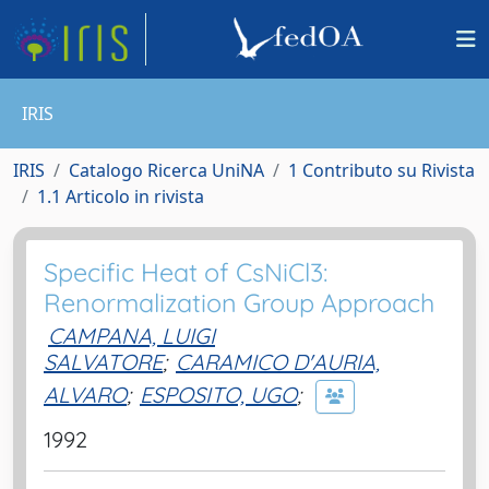
IRIS
IRIS
Catalogo Ricerca UniNA
1 Contributo su Rivista
1.1 Articolo in rivista
Specific Heat of CsNiCl3:
Renormalization Group Approach
CAMPANA, LUIGI
SALVATORE
;
CARAMICO D'AURIA,
ALVARO
;
ESPOSITO, UGO
;
1992