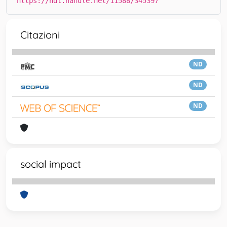
https://hdl.handle.net/11588/345397
Citazioni
ND
ND
ND
social impact