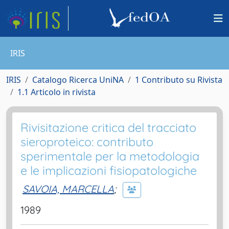
IRIS
IRIS
Catalogo Ricerca UniNA
1 Contributo su Rivista
1.1 Articolo in rivista
Rivisitazione critica del tracciato
sieroproteico: contributo
sperimentale per la metodologia
e le implicazioni fisiopatologiche
SAVOIA, MARCELLA
;
1989