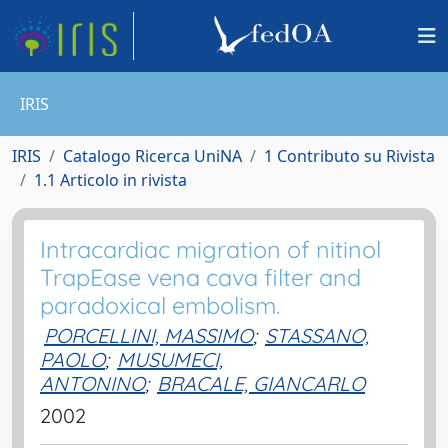
IRIS
IRIS
Catalogo Ricerca UniNA
1 Contributo su Rivista
1.1 Articolo in rivista
Intracardiac migration of nitinol
TrapEase vena cava filter and
paradoxical embolism.
PORCELLINI, MASSIMO
;
STASSANO,
PAOLO
;
MUSUMECI,
ANTONINO
;
BRACALE, GIANCARLO
2002