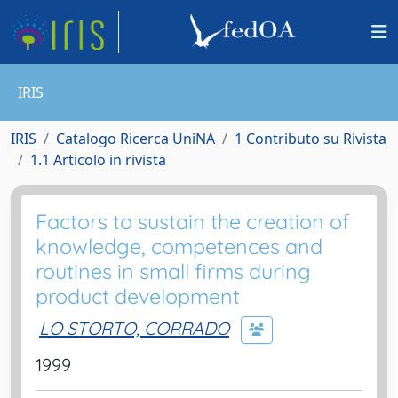
IRIS
IRIS
Catalogo Ricerca UniNA
1 Contributo su Rivista
1.1 Articolo in rivista
Factors to sustain the creation of
knowledge, competences and
routines in small firms during
product development
LO STORTO, CORRADO
1999