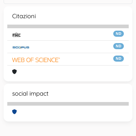
Citazioni
ND
ND
ND
social impact