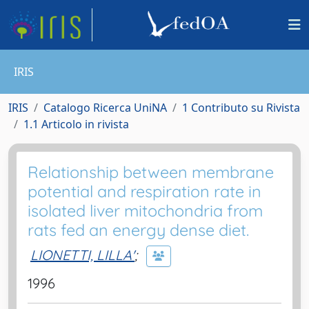
IRIS
IRIS
Catalogo Ricerca UniNA
1 Contributo su Rivista
1.1 Articolo in rivista
Relationship between membrane
potential and respiration rate in
isolated liver mitochondria from
rats fed an energy dense diet.
LIONETTI, LILLA'
;
1996