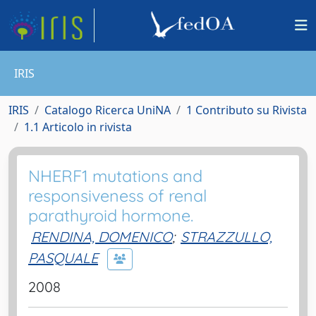
IRIS
IRIS
Catalogo Ricerca UniNA
1 Contributo su Rivista
1.1 Articolo in rivista
NHERF1 mutations and
responsiveness of renal
parathyroid hormone.
RENDINA, DOMENICO
;
STRAZZULLO,
PASQUALE
2008