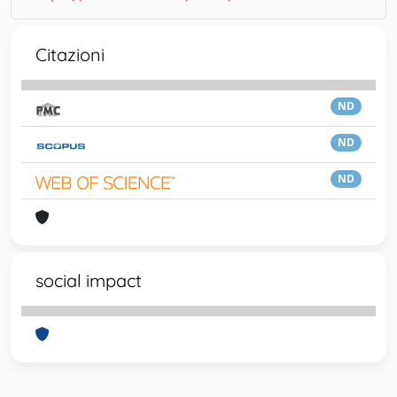
Citazioni
ND
ND
ND
social impact