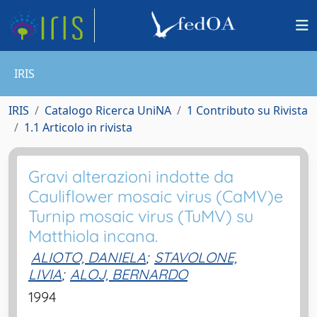
IRIS
IRIS
Catalogo Ricerca UniNA
1 Contributo su Rivista
1.1 Articolo in rivista
Gravi alterazioni indotte da
Cauliflower mosaic virus (CaMV)e
Turnip mosaic virus (TuMV) su
Matthiola incana.
ALIOTO, DANIELA
;
STAVOLONE,
LIVIA
;
ALOJ, BERNARDO
1994