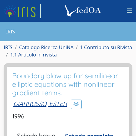
IRIS
IRIS
Catalogo Ricerca UniNA
1 Contributo su Rivista
1.1 Articolo in rivista
Boundary blow up for semilinear
elliptic equations with nonlinear
gradient terms.
GIARRUSSO, ESTER
1996
Scheda breve