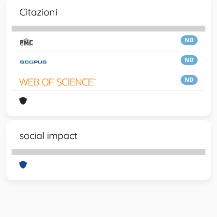
Citazioni
ND
ND
ND
social impact