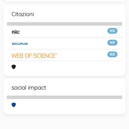
Citazioni
ND
ND
ND
social impact