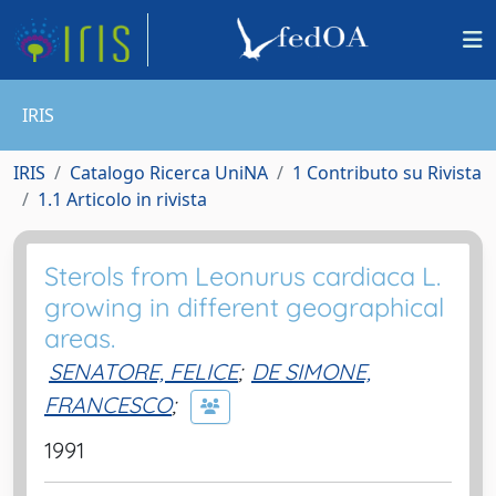
IRIS
IRIS
Catalogo Ricerca UniNA
1 Contributo su Rivista
1.1 Articolo in rivista
Sterols from Leonurus cardiaca L.
growing in different geographical
areas.
SENATORE, FELICE
;
DE SIMONE,
FRANCESCO
;
1991