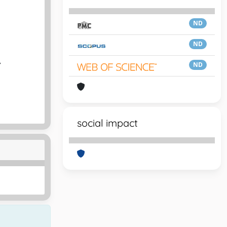
ND
ND
,
ND
social impact