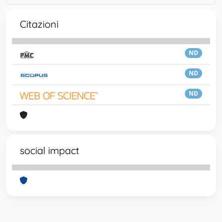
Citazioni
ND
ND
ND
social impact