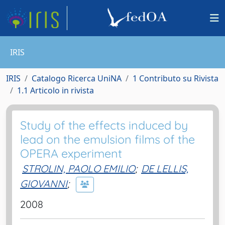
IRIS
IRIS
Catalogo Ricerca UniNA
1 Contributo su Rivista
1.1 Articolo in rivista
Study of the effects induced by
lead on the emulsion films of the
OPERA experiment
STROLIN, PAOLO EMILIO
;
DE LELLIS,
GIOVANNI
;
2008