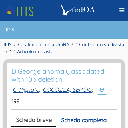
IRIS
IRIS
Catalogo Ricerca UniNA
1 Contributo su Rivista
1.1 Articolo in rivista
DiGeorge anomaly associated
with 10p deletion
C. Pignata
;
COCOZZA, SERGIO
;
1991
Scheda breve
Scheda completa