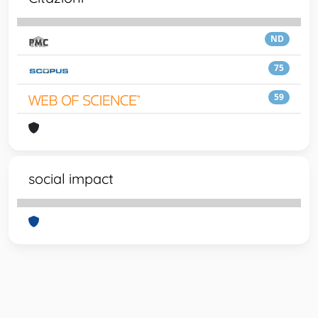
ND
75
59
social impact
Powered by
IRIS
-
about IRIS
-