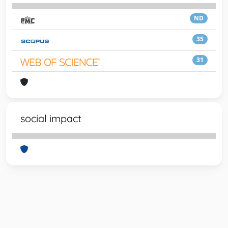
ND
35
31
social impact
Powered by
IRIS
-
about IRIS
-
Utilizzo dei cookie
-
Privacy
Copyright © 2026