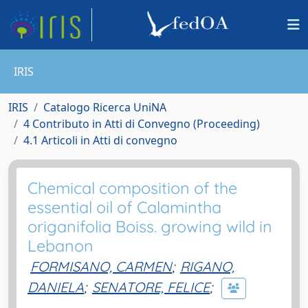
IRIS
IRIS
Catalogo Ricerca UniNA
4 Contributo in Atti di Convegno (Proceeding)
4.1 Articoli in Atti di convegno
Chemical composition of the
essential oil of Calamintha
origanifolia Boiss. growing wild in
Lebanon
FORMISANO, CARMEN
;
RIGANO,
DANIELA
;
SENATORE, FELICE
;