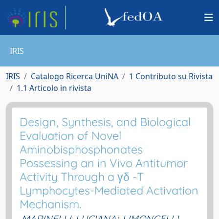
IRIS
IRIS
Catalogo Ricerca UniNA
1 Contributo su Rivista
1.1 Articolo in rivista
Design, Synthesis, and Biological
Evaluation of Novel
Aminobisphosphonates
Possessing an in Vivo Antitumor
Activity Through a γδ -T
Lymphocytes-Mediated Activation
Mechanism.
MARINELLI, LUCIANA
;
LIMONGELLI,