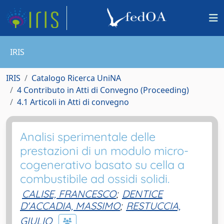
IRIS
IRIS
Catalogo Ricerca UniNA
4 Contributo in Atti di Convegno (Proceeding)
4.1 Articoli in Atti di convegno
Analisi sperimentale delle
prestazioni di un modulo micro-
cogenerativo basato su cella a
combustibile ad ossidi solidi.
CALISE, FRANCESCO
;
DENTICE
D'ACCADIA, MASSIMO
;
RESTUCCIA,
GIULIO