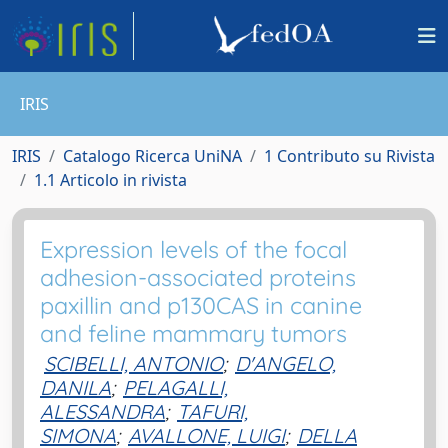
IRIS
IRIS
Catalogo Ricerca UniNA
1 Contributo su Rivista
1.1 Articolo in rivista
Expression levels of the focal
adhesion-associated proteins
paxillin and p130CAS in canine
and feline mammary tumors
SCIBELLI, ANTONIO
;
D'ANGELO,
DANILA
;
PELAGALLI,
ALESSANDRA
;
TAFURI,
SIMONA
;
AVALLONE, LUIGI
;
DELLA