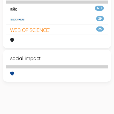
ND
29
25
social impact
Powered by
IRIS
-
about IRIS
-
Utilizzo dei cookie
-
Privacy
Copyright © 2026