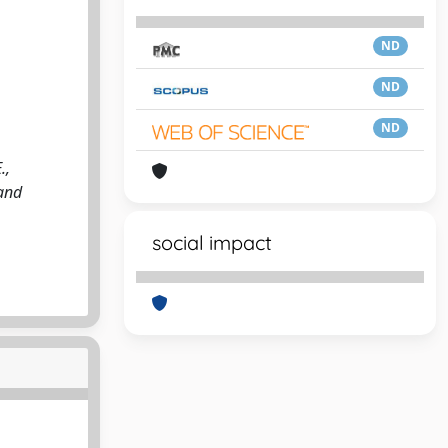
ND
ND
ND
.,
 and
social impact