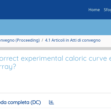
Home
Sfo
Convegno (Proceeding)
4.1 Articoli in Atti di convegno
a correct experimental caloric curve
rray?
da completa (DC)