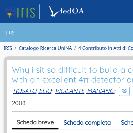
IRIS
IRIS
Catalogo Ricerca UniNA
4 Contributo in Atti di 
Why i sit so difficult to build 
with an excellent 4π detector a
ROSATO, ELIO
;
VIGILANTE, MARIANO
;
2008
Scheda breve
Scheda completa
Sche