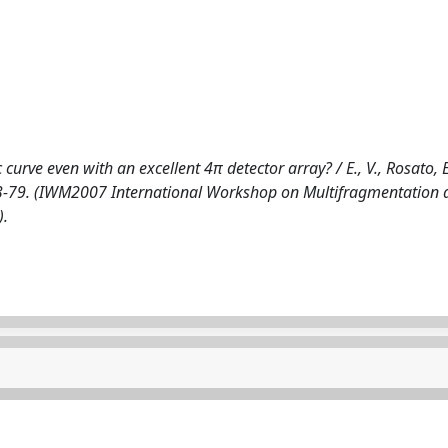
c curve even with an excellent 4π detector array? / E., V., Rosato, E
pp. 73-79. (IWM2007 International Workshop on Multifragmentation
).