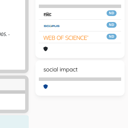
ND
ND
05. -
ND
social impact