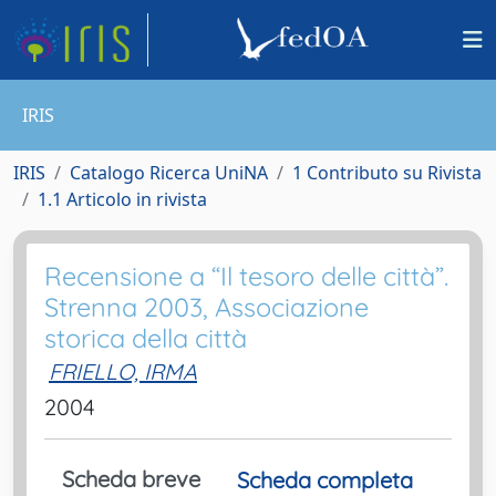
IRIS
IRIS
Catalogo Ricerca UniNA
1 Contributo su Rivista
1.1 Articolo in rivista
Recensione a “Il tesoro delle città”.
Strenna 2003, Associazione
storica della città
FRIELLO, IRMA
2004
Scheda breve
Scheda completa