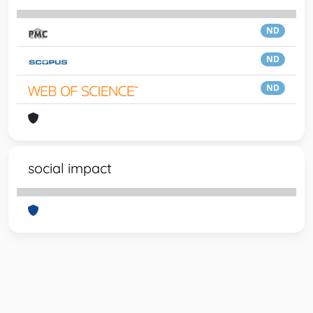
ND
ND
ND
social impact
Powered by
IRIS
-
about IRIS
-