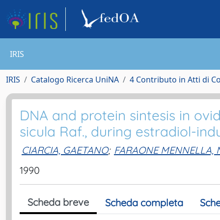
IRIS
IRIS
Catalogo Ricerca UniNA
4 Contributo in Atti di 
DNA and protein sintesis in ovid
sicula Raf., during estradiol-in
CIARCIA, GAETANO
;
FARAONE MENNELLA, 
1990
Scheda breve
Scheda completa
Sche