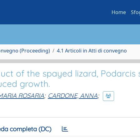
Home
Sfo
Convegno (Proceeding)
4.1 Articoli in Atti di convegno
uct of the spayed lizard, Podarcis s
duced growth.
MARIA ROSARIA
;
CARDONE, ANNA
;
da completa (DC)