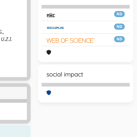
ND
ND
G.,
U.Z.I.
ND
social impact