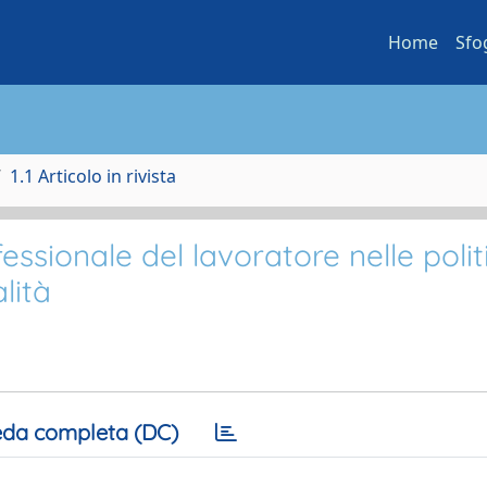
Home
Sfo
1.1 Articolo in rivista
ssionale del lavoratore nelle polit
alità
da completa (DC)