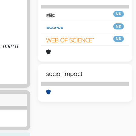
ND
ND
ND
n: DIRITTI
social impact