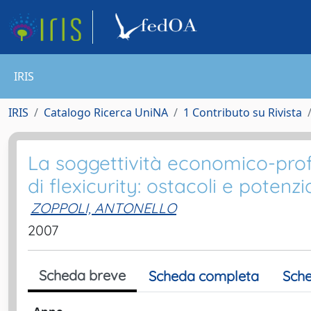
IRIS
IRIS
Catalogo Ricerca UniNA
1 Contributo su Rivista
La soggettività economico-profe
di flexicurity: ostacoli e potenzi
ZOPPOLI, ANTONELLO
2007
Scheda breve
Scheda completa
Sche