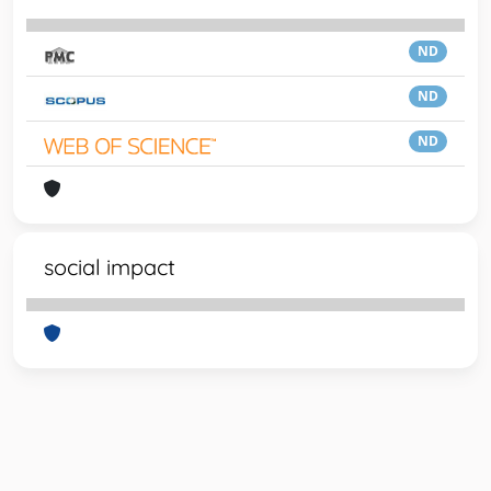
ND
ND
ND
social impact
Powered by
IRIS
-
about IRIS
-