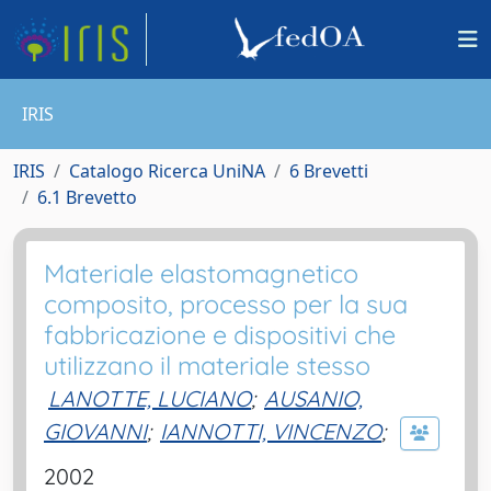
IRIS
IRIS
Catalogo Ricerca UniNA
6 Brevetti
6.1 Brevetto
Materiale elastomagnetico
composito, processo per la sua
fabbricazione e dispositivi che
utilizzano il materiale stesso
LANOTTE, LUCIANO
;
AUSANIO,
GIOVANNI
;
IANNOTTI, VINCENZO
;
2002