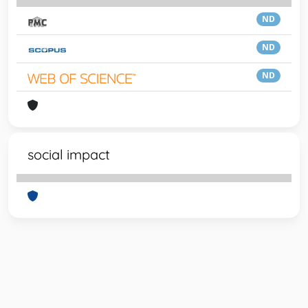
ND
ND
ND
social impact
Powered by
IRIS
-
about IRIS
-
Utilizzo dei cookie
-
Privacy
Copyright © 2026