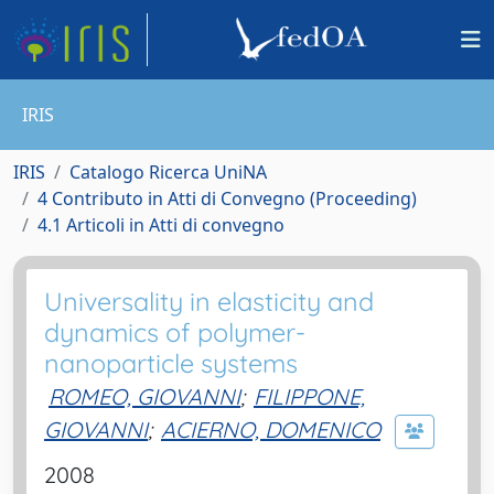
IRIS
IRIS
Catalogo Ricerca UniNA
4 Contributo in Atti di Convegno (Proceeding)
4.1 Articoli in Atti di convegno
Universality in elasticity and
dynamics of polymer-
nanoparticle systems
ROMEO, GIOVANNI
;
FILIPPONE,
GIOVANNI
;
ACIERNO, DOMENICO
2008