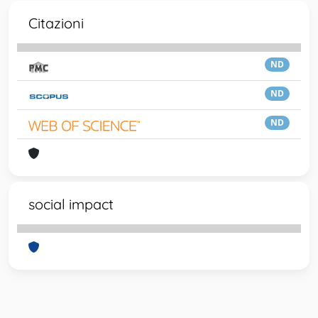
Citazioni
ND
ND
ND
social impact