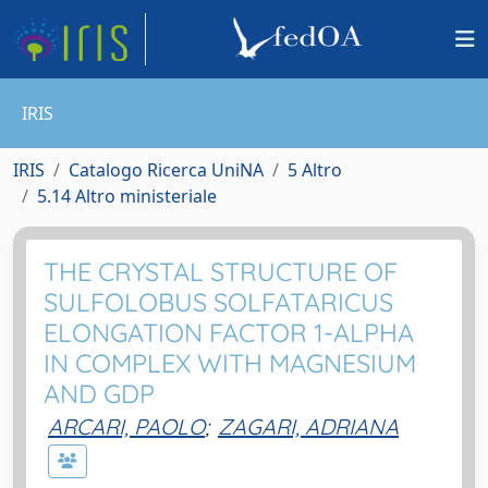
IRIS
IRIS
Catalogo Ricerca UniNA
5 Altro
5.14 Altro ministeriale
THE CRYSTAL STRUCTURE OF
SULFOLOBUS SOLFATARICUS
ELONGATION FACTOR 1-ALPHA
IN COMPLEX WITH MAGNESIUM
AND GDP
ARCARI, PAOLO
;
ZAGARI, ADRIANA