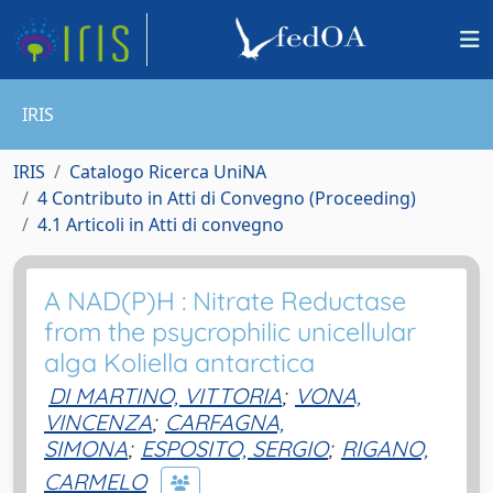
IRIS
IRIS
Catalogo Ricerca UniNA
4 Contributo in Atti di Convegno (Proceeding)
4.1 Articoli in Atti di convegno
A NAD(P)H : Nitrate Reductase
from the psycrophilic unicellular
alga Koliella antarctica
DI MARTINO, VITTORIA
;
VONA,
VINCENZA
;
CARFAGNA,
SIMONA
;
ESPOSITO, SERGIO
;
RIGANO,
CARMELO