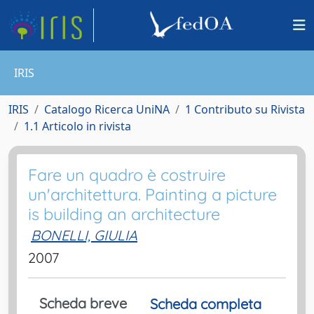
IRIS
IRIS
Catalogo Ricerca UniNA
1 Contributo su Rivista
1.1 Articolo in rivista
Fare un quadro è costruire
un'architettura. Painting a picture
is building an architecture
BONELLI, GIULIA
2007
Scheda breve
Scheda completa