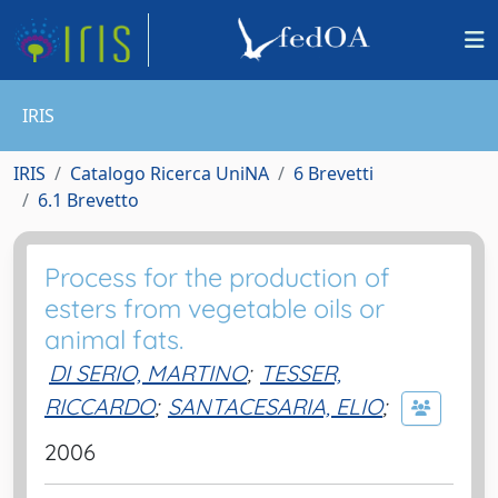
IRIS
IRIS
Catalogo Ricerca UniNA
6 Brevetti
6.1 Brevetto
Process for the production of
esters from vegetable oils or
animal fats.
DI SERIO, MARTINO
;
TESSER,
RICCARDO
;
SANTACESARIA, ELIO
;
2006