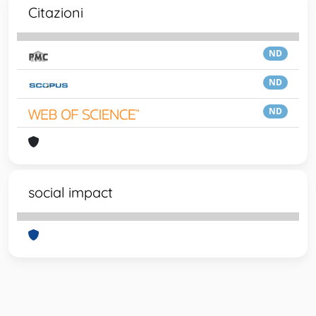
Citazioni
ND
ND
ND
social impact