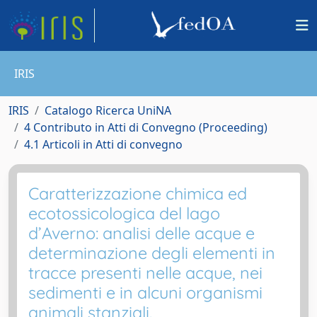
IRIS
IRIS
Catalogo Ricerca UniNA
4 Contributo in Atti di Convegno (Proceeding)
4.1 Articoli in Atti di convegno
Caratterizzazione chimica ed
ecotossicologica del lago
d’Averno: analisi delle acque e
determinazione degli elementi in
tracce presenti nelle acque, nei
sedimenti e in alcuni organismi
animali stanziali.