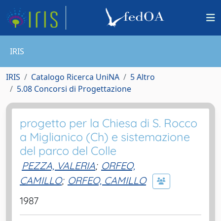
IRIS
IRIS
Catalogo Ricerca UniNA
5 Altro
5.08 Concorsi di Progettazione
progetto per la Chiesa di S. Rocco
a Miglianico (Ch) e sistemazione
del parco del Colle
PEZZA, VALERIA
;
ORFEO,
CAMILLO
;
ORFEO, CAMILLO
1987