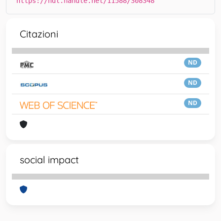
https://hdl.handle.net/11588/308348
Citazioni
ND
ND
ND
social impact