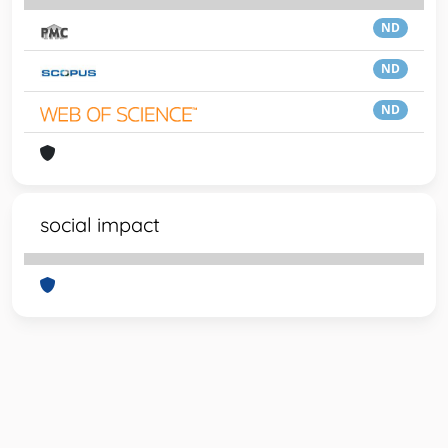
ND
ND
ND
social impact
Powered by
IRIS
-
about IRIS
-
Utilizzo dei cookie
-
Privacy
Copyright © 2026