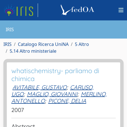
IRIS
IRIS
Catalogo Ricerca UniNA
5 Altro
5.14 Altro ministeriale
whatischemistry- parliamo di
chimica
AVITABILE, GUSTAVO
;
CARUSO,
UGO
;
MAGLIO, GIOVANNI
;
MERLINO,
ANTONELLO
;
PICONE, DELIA
2007
Abstract