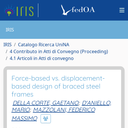
IRIS
IRIS
Catalogo Ricerca UniNA
4 Contributo in Atti di Convegno (Proceeding)
4.1 Articoli in Atti di convegno
Force-based vs. displacement-
based design of braced steel
frames
DELLA CORTE, GAETANO
;
D'ANIELLO,
MARIO
;
MAZZOLANI, FEDERICO
MASSIMO