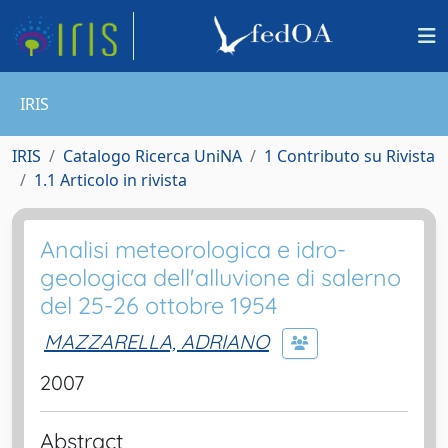
IRIS
IRIS
Catalogo Ricerca UniNA
1 Contributo su Rivista
1.1 Articolo in rivista
Analisi meteorologica e idro-
geologica dell'alluvione di salerno
del 25-26 ottobre 1954
MAZZARELLA, ADRIANO
2007
Abstract