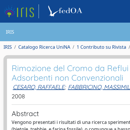
IRIS
IRIS
Catalogo Ricerca UniNA
1 Contributo su Rivista
Rimozione del Cromo da Reflui 
Adsorbenti non Convenzionali
CESARO, RAFFAELE
;
FABBRICINO, MASSIMI
2008
Abstract
Vengono presentati i risultati di una ricerca sperimenta
(bietole, trebbie, e farina fossile), o comunque a bass