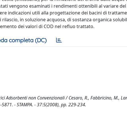
stati vengono esaminati i rendimenti ottenibili al variare de
re indicazioni utili alla progettazione dei bacini di trattam
 di rilascio, in soluzione acquosa, di sostanza organica solubi
mento dei valori di COD nel refluo trattato.
da completa (DC)
i Adsorbenti non Convenzionali / Cesaro, R., Fabbricino, M., Lan
4-5871. - STAMPA. - 37:5(2008), pp. 229-234.