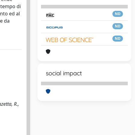
l tempo di
ento ed al
ND
le da
ND
ND
social impact
zetta, R.,