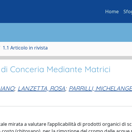
Home
Sfo
1.1 Articolo in rivista
di Conceria Mediante Matrici
LIANO
;
LANZETTA, ROSA
;
PARRILLI, MICHELANG
le mirata a valutare l’applicabilità di prodotti organici di s
o costo (chitosano), per la rimozione del cromo dalle acque 