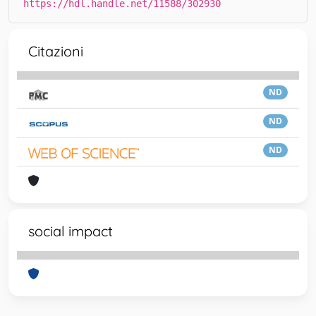
https://hdl.handle.net/11588/302930
Citazioni
ND
ND
ND
social impact