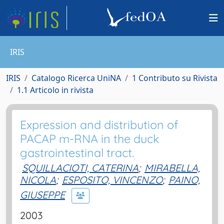
IRIS
IRIS
Catalogo Ricerca UniNA
1 Contributo su Rivista
1.1 Articolo in rivista
Expression and distribution of
PACAP m-RNA in the duck
gastrointestinal tract.
SQUILLACIOTI, CATERINA
;
MIRABELLA,
NICOLA
;
ESPOSITO, VINCENZO
;
PAINO,
GIUSEPPE
2003