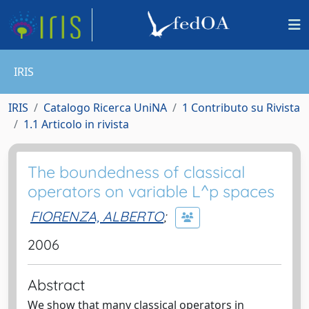
IRIS
IRIS
Catalogo Ricerca UniNA
1 Contributo su Rivista
1.1 Articolo in rivista
The boundedness of classical
operators on variable L^p spaces
FIORENZA, ALBERTO
;
2006
Abstract
We show that many classical operators in