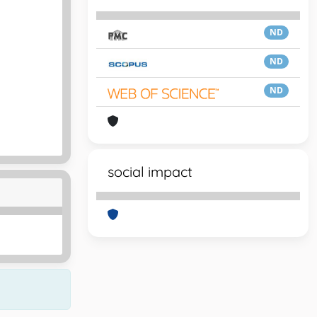
ND
ND
ND
social impact