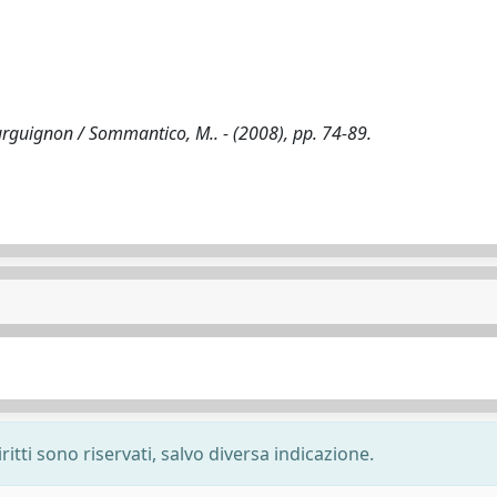
ourguignon / Sommantico, M.. - (2008), pp. 74-89.
ritti sono riservati, salvo diversa indicazione.