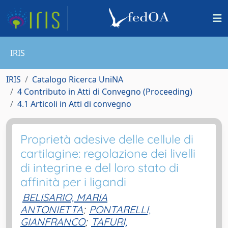
IRIS
IRIS
Catalogo Ricerca UniNA
4 Contributo in Atti di Convegno (Proceeding)
4.1 Articoli in Atti di convegno
Proprietà adesive delle cellule di
cartilagine: regolazione dei livelli
di integrine e del loro stato di
affinità per i ligandi
BELISARIO, MARIA
ANTONIETTA
;
PONTARELLI,
GIANFRANCO
;
TAFURI,