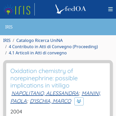
IRIS
IRIS
Catalogo Ricerca UniNA
4 Contributo in Atti di Convegno (Proceeding)
4.1 Articoli in Atti di convegno
Oxidation chemistry of
norepinephrine: possible
implications in vitiligo
NAPOLITANO, ALESSANDRA
;
MANINI,
PAOLA
;
D'ISCHIA, MARCO
2004