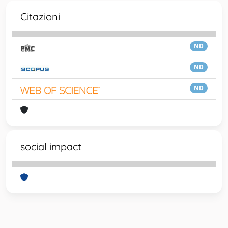
Citazioni
ND
ND
ND
social impact