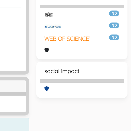
ND
ND
ND
social impact