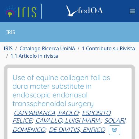
IRIS
IRIS
Catalogo Ricerca UniNA
1 Contributo su Rivista
1.1 Articolo in rivista
Use of equine collagen foil as
dura mater substitute in
endoscopic endonasal
transsphenoidal surgery
CAPPABIANCA, PAOLO
;
ESPOSITO,
FELICE
;
CAVALLO, LUIGI MARIA
;
SOLARI,
DOMENICO
;
DE DIVITIIS, ENRICO