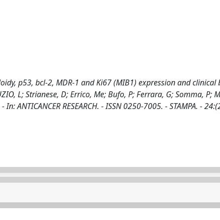
dy, p53, bcl-2, MDR-1 and Ki67 (MIB1) expression and clinical 
UZIO, L; Strianese, D; Errico, Me; Bufo, P; Ferrara, G; Somma, P; 
 G.. - In: ANTICANCER RESEARCH. - ISSN 0250-7005. - STAMPA. - 24:(