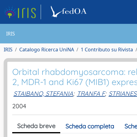
IRIS
IRIS
Catalogo Ricerca UniNA
1 Contributo su Rivista
Orbital rhabdomyosarcoma: rela
2, MDR-1 and Ki67 (MIB1) expres
STAIBANO, STEFANIA
;
TRANFA F
;
STRIANES
2004
Scheda breve
Scheda completa
Sche