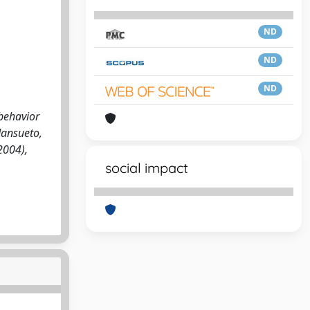
ND
ND
ND
behavior
Mansueto,
2004),
social impact