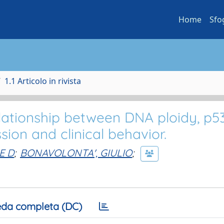
Home
Sfo
1.1 Articolo in rivista
tionship between DNA ploidy, p53
sion and clinical behavior.
E D
;
BONAVOLONTA', GIULIO
;
da completa (DC)